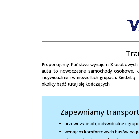
Tra
Proponujemy Państwu wynajem 8-osobowych k
auta to nowoczesne samochody osobowe, któ
indywidualnie i w niewielkich grupach. Siedzib
okolicy bądź tutaj się kończących.
Zapewniamy transport
przewozy osób, indywidualne i grupo
wynajem komfortowych busów na p